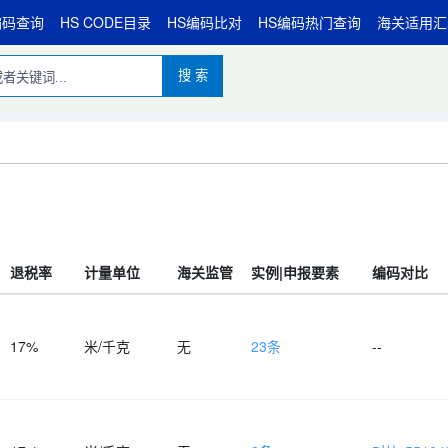
编码查询
HS CODE目录
HS编码比对
HS编码热门查询
海关适用汇
搜 索
退税率
计量单位
海关监管
实例|申报要素
编码对比
17%
米/千克
无
23条
--