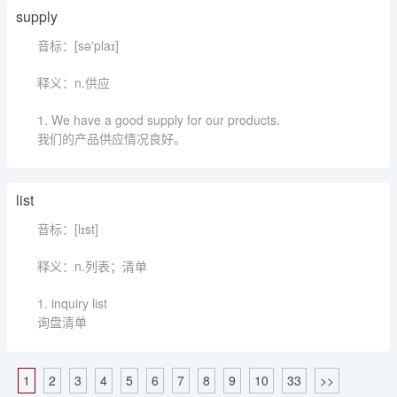
supply
音标：[sə'plaɪ]
释义：n.供应
1. We have a good supply for our products.
我们的产品供应情况良好。
list
音标：[lɪst]
释义：n.列表；清单
1. inquiry list
询盘清单
1
2
3
4
5
6
7
8
9
10
33
>>