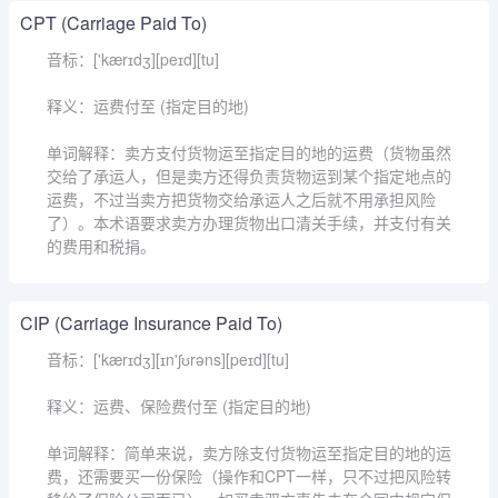
CPT (Carriage Paid To)
音标：['kærɪdʒ][peɪd][tu]
释义：运费付至 (指定目的地)
单词解释：卖方支付货物运至指定目的地的运费（货物虽然
交给了承运人，但是卖方还得负责货物运到某个指定地点的
运费，不过当卖方把货物交给承运人之后就不用承担风险
了）。本术语要求卖方办理货物出口清关手续，并支付有关
的费用和税捐。
CIP (Carriage Insurance Paid To)
音标：['kærɪdʒ][ɪn'ʃʊrəns][peɪd][tu]
释义：运费、保险费付至 (指定目的地)
单词解释：简单来说，卖方除支付货物运至指定目的地的运
费，还需要买一份保险（操作和CPT一样，只不过把风险转