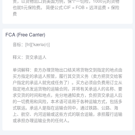
贵，以货物出口到美国为例，保个一切险，1000元的货物
也就5元保险费。 简便公式:CIF = FOB + 远洋运费 + 保险
费
FCA (Free Carrier)
音标：[fri]['kæriə(r)]
释义：货交承运人
单词解释：卖方办理货物出口结关将货物交到指定的地点由
买方指定的承运人照管，履行其交货义务（卖方把货交给客
户指定的承运人就完成任务了）。买方必须自负费用订立从
指定地点发运货物的运输合同，并将有关承运人的名称、要
求交货的时间和地点，充分地通知卖方，负担货交承运人后
的一切费用和风险，本术语可适用于各种运输方式，包括多
式联运。承运人是指在运输合同中，通过铁路、公路、海
上、航空、内河运输或这些方式的联合运输，承担履行运输
或承担办理运输业务的任何人。