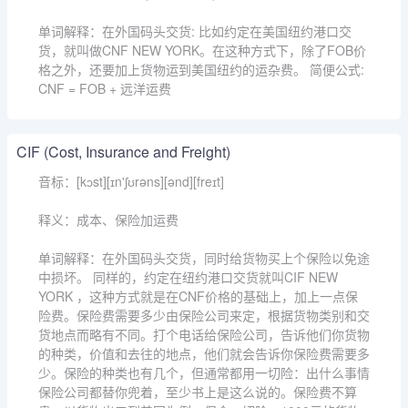
单词解释：在外国码头交货: 比如约定在美国纽约港口交
货，就叫做CNF NEW YORK。在这种方式下，除了FOB价
格之外，还要加上货物运到美国纽约的运杂费。 简便公式:
CNF = FOB + 远洋运费
CIF (Cost, Insurance and Freight)
音标：[kɔst][ɪn'ʃʊrəns][ənd][freɪt]
释义：成本、保险加运费
单词解释：在外国码头交货，同时给货物买上个保险以免途
中损坏。 同样的，约定在纽约港口交货就叫CIF NEW
YORK ，这种方式就是在CNF价格的基础上，加上一点保
险费。保险费需要多少由保险公司来定，根据货物类别和交
货地点而略有不同。打个电话给保险公司，告诉他们你货物
的种类，价值和去往的地点，他们就会告诉你保险费需要多
少。保险的种类也有几个，但通常都用一切险：出什么事情
保险公司都替你兜着，至少书上是这么说的。保险费不算