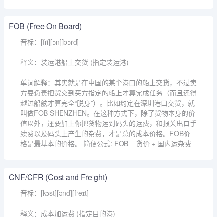
FOB (Free On Board)
音标：[fri][ɔn][bɔrd]
释义：装运港船上交货 (指定装运港)
单词解释：其实就是在中国的某个港口的船上交货，不过卖
方要负责把货交到买方指定的船上才算完成任务（而且还得
越过船舷才算完全“脱身”）。比如约定在深圳港口交货，就
叫做FOB SHENZHEN。在这种方式下，除了货物本身的价
值以外，还要加上你把货物运到码头的运费，和报关出口手
续费以及码头上产生的杂费，才是总的成本价格。FOB价
格是最基本的价格。 简便公式: FOB = 货价 + 国内运杂费
CNF/CFR (Cost and Freight)
音标：[kɔst][ənd][freɪt]
释义：成本加运费 (指定目的港)