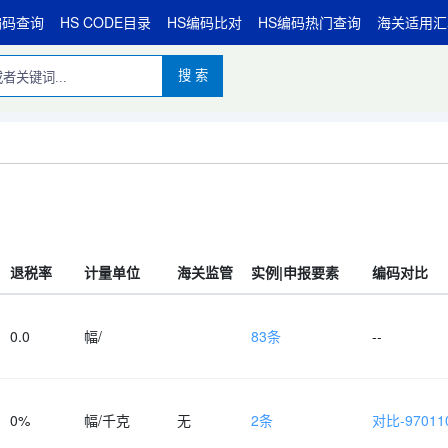
编码查询
HS CODE目录
HS编码比对
HS编码热门查询
海关适用汇
搜 索
退税率
计量单位
海关监管
实例|申报要素
编码对比
0.0
幅/
83条
--
0%
幅/千克
无
2条
对比-970110