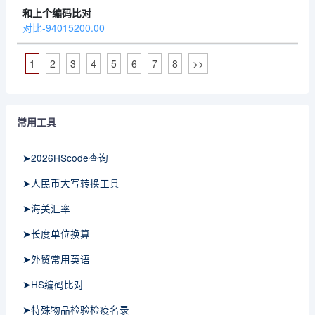
对比-94015200.00
1
2
3
4
5
6
7
8
>>
常用工具
➤2026HScode查询
➤人民币大写转换工具
➤海关汇率
➤长度单位换算
➤外贸常用英语
➤HS编码比对
➤特殊物品检验检疫名录