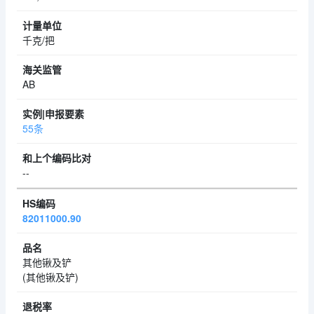
千克/把
AB
55条
--
82011000.90
其他锹及铲
(其他锹及铲)