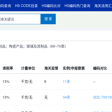
编码查询
HS CODE目录
HS编码比对
HS编码热门查询
海关适用汇
搜 索
品；陶瓷产品；玻璃及其制品（68~70章）
退税率
计量单位
海关监管
实例|申报要素
编码对比
13%
千克/无
9
11条
--
13%
千克/无
无
34条
对比-700100