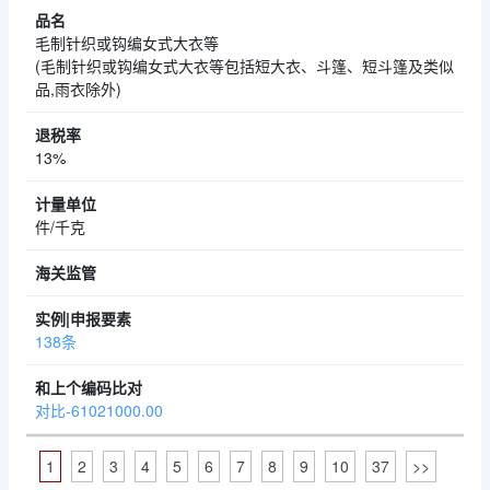
毛制针织或钩编女式大衣等
(毛制针织或钩编女式大衣等包括短大衣、斗篷、短斗篷及类似
品,雨衣除外)
13%
件/千克
138条
对比-61021000.00
1
2
3
4
5
6
7
8
9
10
37
>>