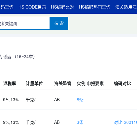
编码查询
HS CODE目录
HS编码比对
HS编码热门查询
海关适用汇
搜 索
品 （16~24章）
退税率
计量单位
海关监管
实例|申报要素
编码对比
9%,13%
千克/
AB
8条
--
9%,13%
千克/
AB
3条
对比-200110