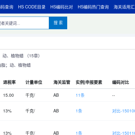
编码查询
HS CODE目录
HS编码比对
HS编码热门查询
海关适用汇
搜 索
动、植物蜡 （15章）
油脂；动、植物蜡
退税率
计量单位
海关监管
实例|申报要素
编码对比
15.00
千克/
AB
11条
--
13%
千克/
AB
1条
对比-150100
13%
千克/
AB
1条
对比-150110