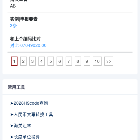
AB
3条
对比-07049020.00
1
2
3
4
5
6
7
8
9
10
>>
常用工具
➤2026HScode查询
➤人民币大写转换工具
➤海关汇率
➤长度单位换算